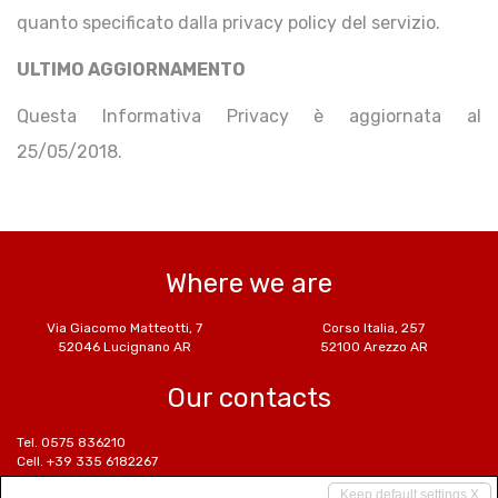
quanto specificato dalla privacy policy del servizio.
ULTIMO AGGIORNAMENTO
Questa Informativa Privacy è aggiornata al
25/05/2018.
Where we are
Via Giacomo Matteotti, 7
Corso Italia, 257
52046 Lucignano AR
52100 Arezzo AR
Our contacts
Tel. 0575 836210
Cell. +39 335 6182267
Cell. +39 339 6180699
Keep default settings X