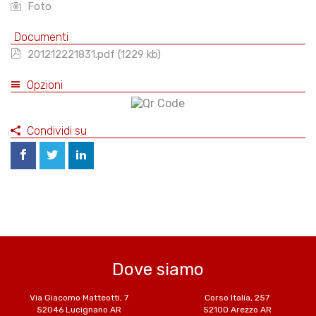
Foto
Documenti
201212221831.pdf (1229 kb)
Opzioni
Condividi su
Dove siamo
Via Giacomo Matteotti, 7
Corso Italia, 257
52046 Lucignano AR
52100 Arezzo AR