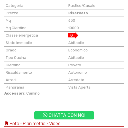
Categoria
Rustico/Casale
Prezzo
Riservato
Mq
630
Mq Giardino
10000
Classe energetica
G
Stato Immobile
Abitabile
Grado
Economico
Tipo Cucina
Abitabile
Giardino
Privato
Riscaldamento
Autonomo
Arredi
Arredato
Panorama
Vista Aperta
Accessori:
Camino
CHATTA CON NOI
Foto • Planimetrie • Video