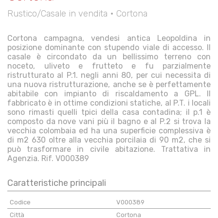
Rustico/Casale in vendita • Cortona
Cortona campagna, vendesi antica Leopoldina in
posizione dominante con stupendo viale di accesso. Il
casale è circondato da un bellissimo terreno con
noceto, uliveto e frutteto e fu parzialmente
ristrutturato al P.1. negli anni 80, per cui necessita di
una nuova ristrutturazione, anche se è perfettamente
abitabile con impianto di riscaldamento a GPL. Il
fabbricato è in ottime condizioni statiche, al P.T. i locali
sono rimasti quelli tpici della casa contadina; il p.1 è
composto da nove vani più il bagno e al P.2 si trova la
vecchia colombaia ed ha una superficie complessiva è
di m2 630 oltre alla vecchia porcilaia di 90 m2, che si
può trasformare in civile abitazione. Trattativa in
Agenzia. Rif. V000389
Caratteristiche principali
Codice
V000389
Città
Cortona