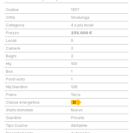
Codice
1397
Città
Sinalunga
Categoria
4 o più locali
Prezzo
235.000 €
Locali
5
Camere
2
Bagni
2
Mq
103
Box
1
Posti auto
1
Mq Giardino
128
Piano
Terra
Classe energetica
D
Stato Immobile
Nuovo
Giardino
Privato
Tipo Cucina
Abitabile