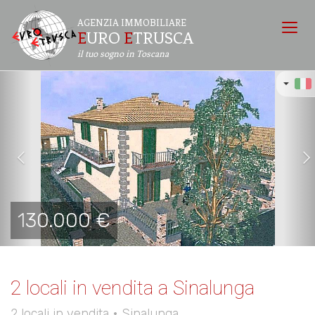
AGENZIA IMMOBILIARE
E
URO
E
TRUSCA
Toggl
navig
il tuo sogno in Toscana
Previous
Ne
130.000 €
2 locali in vendita a Sinalunga
2 locali in vendita • Sinalunga