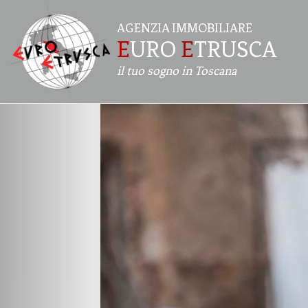
AGENZIA IMMOBILIARE
E
URO
E
TRUSCA
il tuo sogno in Toscana
Previous